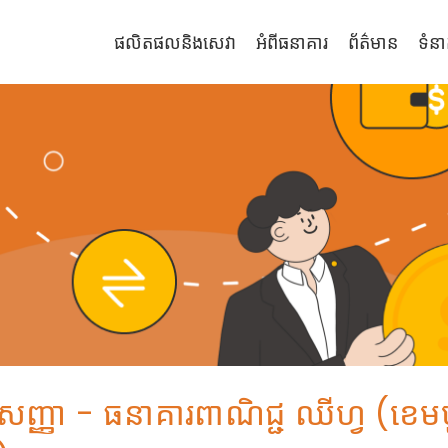
ផលិតផលនិងសេវា
អំពីធនាគារ
ព័ត៌មាន
ទំនា
បសញ្ញា - ធនាគារពាណិជ្ជ ឈីហ្វ (ខេម