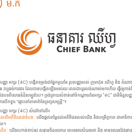
) ម.ក
ញ្ញា អក្សរ (4C) បង្កើតទម្រង់ជាផ្នែកមួយនៃ រូបសញ្ញារបស់ ក្រុមហ៊ុន ឈីហ្វ និង តំណាងឲ្
ៃ វប្បធម៌ការងារ ដែលបានបង្កើតឡើងអស់រយៈពេលជាយូរលង់ណាស់មកហើយ ធ្វើឲ្យកាន់
និងបទពិសោធន៍ដ៏សម្បូរបែប។ ទ្រង់ទ្រាយសំខាន់នៅចំកណ្តាលនៃអក្សរ "4C" ជានិមិត្តសញ្ញា
ារបើកទ្វារ “ឆ្ពោះទៅរកមាគ៌ានៃទ្រព្យសម្បត្តិ”។
សញ្ញា អក្សរ (4C) សំដៅទៅលើ៖
តោតលើអតិថិជនជាចំបង :
យើងផ្តល់តម្លៃដល់អតិថិជនរបស់យើង និងបម្រើពួកគេ ជាអាទិភា
ផុត។
ះគិត :
យើងប្រកាន់ខ្ជាប់នូវ សន្តានចិត្តទូលាយ ចេះអធ្យាស្រ័យឲ្យគ្នា និង មានទស្សនវែងឆ្ង