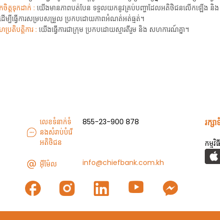
ចិត្តទុកដាក់ :
យើងមានភាពបត់បែន ទទួលយកនូវគ្រប់បញ្ហាដែលអតិថិជនលើកឡើង និង
ទៈដើម្បីធ្វើការសម្របសម្រួល ប្រកបដោយភាពអំណត់អត់ធ្មត់។
ប្រតិបត្តិការ :
យើងធ្វើការជាក្រុម ប្រកបដោយស្មារតីរួម និង សហការណ៍គ្នា។
លេខទំនាក់ទំ
855-23-900 878
រក្សា
នងសំរាប់បំរើ
អតិថិជន
កម្មវ
info@chiefbank.com.kh
អ៊ីម៉ែល