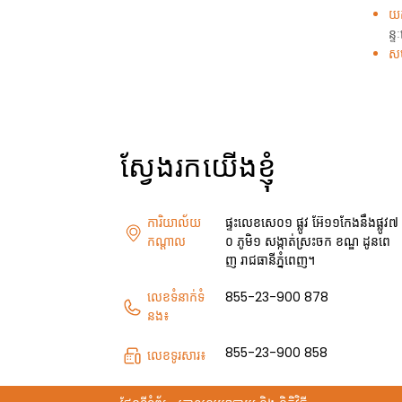
យក
ន្
សហ
ស្វែងរក​យើងខ្ញុំ
ការិយាល័យ
ផ្ទះលេខសេ០១ ផ្លូវ អ៊ែ១១កែងនឹងផ្លូវ៧
កណ្តាល
០ ភូមិ១ សង្កាត់ស្រះចក ខណ្ឌ ដូនពេ
ញ រាជធានីភ្នំពេញ។
លេខទំនាក់ទំ
855-23-900 878
នង៖
855-23-900 858
លេខទូរសារ៖