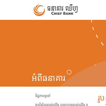
អំពីធនាគារ
រូ
ទិដ្ឋភាពទូទៅ
ចក្ខុវិស័យរបស់យើង បេសកកម្មរបស់យើង គ