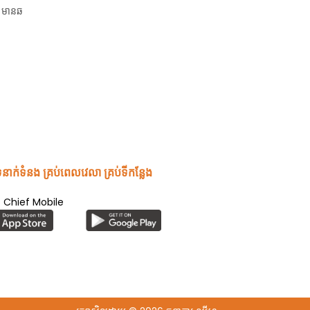
 មានឆ
ទំនាក់ទំនង គ្រប់ពេលវេលា គ្រប់ទីកន្លែង
ិធី​ Chief Mobile