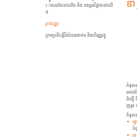
ឌា
ោលដៅរបស់យើង និង ទស្សនវិជ្ជារបស់យើ
ង
រូបសញ្ញា
ក្រម​ប្រតិបត្តិ​វិស័យ​ធនាគារ​ និង​ហិរញ្ញវត្ថុ
គំនូសស
មសារន
ជំនឿ 
ញនូវ ក
គំនូស
ផ្
បំ
ចេ