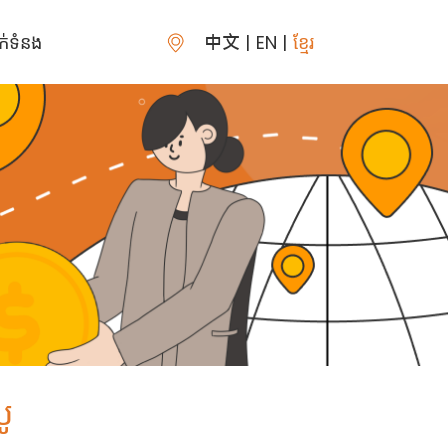
ក់ទំនង
中文
EN
ខ្មែរ
បូ