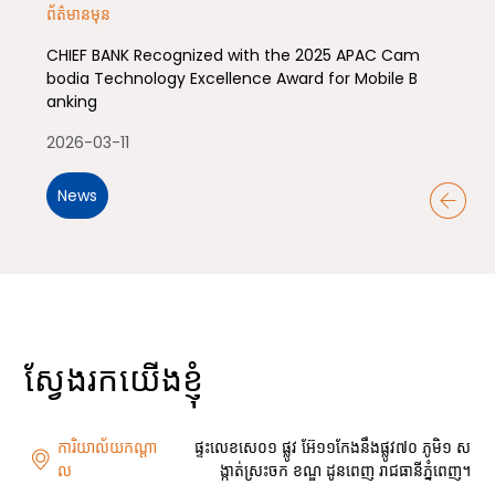
ព័ត៌មានមុន
CHIEF BANK Recognized with the 2025 APAC Cam
bodia Technology Excellence Award for Mobile B
anking
2026-03-11
News
ស្វែងរក​យើងខ្ញុំ
ការិយាល័យកណ្តា
ផ្ទះលេខសេ០១ ផ្លូវ អ៊ែ១១កែងនឹងផ្លូវ៧០ ភូមិ១ ស
ល
ង្កាត់ស្រះចក ខណ្ឌ ដូនពេញ រាជធានីភ្នំពេញ។