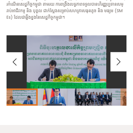
រកំណើនសេដ្ឋកិច្ចកម្ពុជា តាមរយៈការពង្រឹងលទ្ធភាពទទួលបានហិរញ្ញប្បទានសម្
រាប់អាជីវកម្ម និង បុគ្គល ជាក់ស្តែងសម្រាប់សហគ្រាសធុនតូច និង មធ្យម (SM
Es) ដែលជាឆ្អឹងខ្នងនៃសេដ្ឋកិច្ចកម្ពុជា។