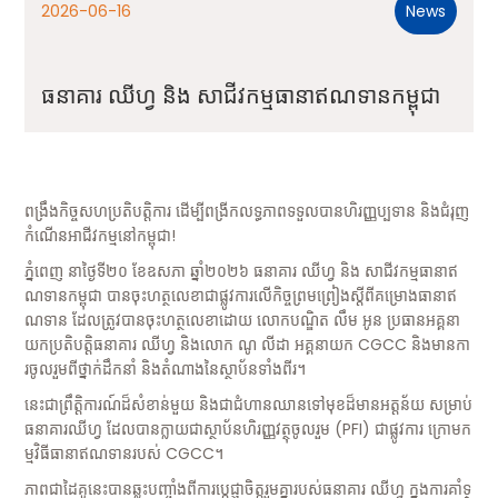
2026-06-16
News
ធនាគារ ឈីហ្វ និង សាជីវកម្មធានាឥណទានកម្ពុជា
ពង្រឹងកិច្ចសហប្រតិបត្តិការ ដើម្បីពង្រីកលទ្ធភាពទទួលបានហិរញ្ញប្បទាន និងជំរុញ
កំណើនអាជីវកម្មនៅកម្ពុជា!
ភ្នំពេញ នាថ្ងៃទី២០ ខែឧសភា ឆ្នាំ២០២៦ ធនាគារ ឈីហ្វ និង សាជីវកម្មធានាឥ
ណទានកម្ពុជា បានចុះហត្ថលេខាជាផ្លូវការលើកិច្ចព្រមព្រៀងស្តីពីគម្រោងធានាឥ
ណទាន ដែលត្រូវបានចុះហត្ថលេខាដោយ លោកបណ្ឌិត លឹម អូន ប្រធានអគ្គនា
យកប្រតិបត្តិធនាគារ ឈីហ្វ និងលោក ណូ លីដា អគ្គនាយក CGCC និងមានកា
រចូលរួមពីថ្នាក់ដឹកនាំ និងតំណាងនៃស្ថាប័នទាំងពីរ។
នេះជាព្រឹត្តិការណ៍ដ៏សំខាន់មួយ និងជាជំហានឈានទៅមុខដ៏មានអត្តន័យ សម្រាប់
ធនាគារឈីហ្វ ដែលបានក្លាយជាស្ថាប័នហិរញ្ញវត្ថុចូលរួម (PFI) ជាផ្លូវការ ក្រោមក
ម្មវិធីធានាឥណទានរបស់ CGCC។
ភាពជាដៃគូនេះបានឆ្លុះបញ្ចាំងពីការប្តេជ្ញាចិត្តរួមគ្នារបស់ធនាគារ ឈីហ្វ ក្នុងការគាំទ្