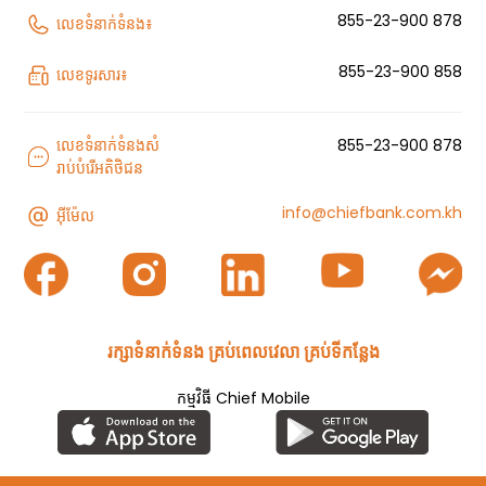
855-23-900 878
លេខទំនាក់ទំនង៖
855-23-900 858
លេខទូរសារ៖
លេខទំនាក់ទំនងសំ
855-23-900 878
រាប់បំរើអតិថិជន
info@chiefbank.com.kh
អ៊ីម៉ែល
រក្សាទំនាក់ទំនង គ្រប់ពេលវេលា គ្រប់ទីកន្លែង
កម្មវិធី​ Chief Mobile