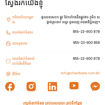
ស្វែងរក​យើងខ្ញុំ
ការិយាល័យកណ្តា
ផ្ទះលេខសេ០១ ផ្លូវ អ៊ែ១១កែងនឹងផ្លូវ៧០ ភូមិ១ ស
ល
ង្កាត់ស្រះចក ខណ្ឌ ដូនពេញ រាជធានីភ្នំពេញ។
855-23-900 878
លេខទំនាក់ទំនង៖
855-23-900 858
លេខទូរសារ៖
លេខទំនាក់ទំនងសំ
855-23-900 878
រាប់បំរើអតិថិជន
info@chiefbank.com.kh
អ៊ីម៉ែល
រក្សាទំនាក់ទំនង គ្រប់ពេលវេលា គ្រប់ទីកន្លែង