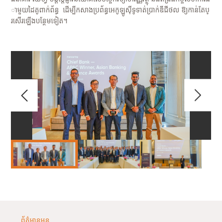
ាមួយដៃគូពាក់ព័ន្ធ ដើម្បីកសាងប្រព័ន្ធអេកូឡូស៊ីទូទាត់ប្រាក់ឌីជីថល ឱ្យកាន់តែប្
រសើរឡើងបន្ថែមទៀត។
ព័ត៌មានមុន