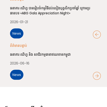
ធនាគារ ឈីហ្វ បានរៀបចំកម្មវិធីជប់លៀងបុគ្គលិកប្រចាំឆ្នាំ ក្រោមប្រ
ធានបទ «ABG Gala Appreciation Night»
2026-01-21
News
ព័ត៌មានបន្ទាប់
ធនាគារ ឈីហ្វ និង សាជីវកម្មធានាឥណទានកម្ពុជា
2026-06-16
News