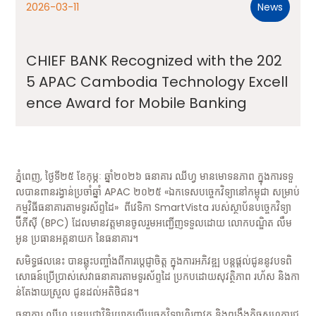
2026-03-11
News
CHIEF BANK Recognized with the 202
5 APAC Cambodia Technology Excell
ence Award for Mobile Banking
ភ្នំពេញ, ថ្ងៃទី២៥ ខែកុម្ភៈ ឆ្នាំ២០២៦ ធនាគារ ឈីហ្វ មានមោទនភាព ក្នុងការទទួ
លបានពានរង្វាន់ប្រចាំឆ្នាំ APAC ២០២៥ «ឯកទេសបច្ចេកវិទ្យានៅកម្ពុជា សម្រាប់
កម្មវិធីធនាគារតាមទូរស័ព្ទដៃ» ពីវេទិកា SmartVista របស់ស្ថាប័នបច្ចេកវិទ្យា
ប៊ីភីស៊ី (BPC) ដែលមានវត្តមានចូលរួមអញ្ជើញទទួលដោយ លោកបណ្ឌិត លឹម
អូន ប្រធានអគ្គនាយក នៃធនាគារ។
សមិទ្ធផលនេះ បានឆ្លុះបញ្ចាំងពីការប្តេជ្ញាចិត្ត ក្នុងការអភិវឌ្ឍ បន្តផ្តល់ជូននូវបទពិ
សោធន៍ប្រើប្រាស់សេវាធនាគារតាមទូរស័ព្ទដៃ ប្រកបដោយសុវត្ថិភាព រហ័ស និងកា
ន់តែងាយស្រួល ជូនដល់អតិថិជន។
ធនាគារ ឈីហ្វ បន្តប្តេជ្ញាវិនិយោគលើបច្ចេកវិទ្យាហិរញ្ញវត្ថុ និងពង្រឹងកិច្ចសហការជ