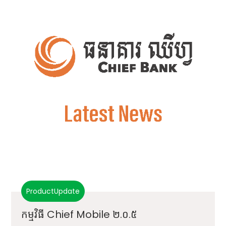
ProductUpdate
កម្មវិធី Chief Mobile ២.០.៥