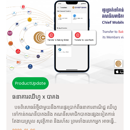
ProductUpdate
ធនាគារឈីហ្វ x បាគង
បទពិសោធន៍ថ្មីជាមួយនឹងការផ្ទេរប្រាក់ពីធនាគារពាណិជ្ជ ឈីហ្វ
ទៅកាន់គណនីបាគងនិង គណនីសមាជិកបាគងផ្សេងទៀតកាន់
តែងាយស្រួល សុវត្ថិភាព និងរហ័ស ព្រមទាំងលោកអ្នក អាចធ្វើ
ការចំណាយដោយផ្ទាល់ ជាមួយនឹង KHQR code ពីកម្មវិធី C