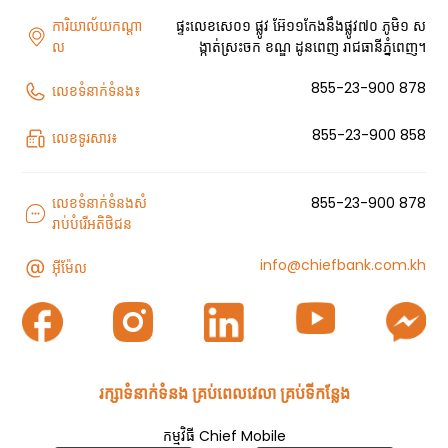
ការិយាល័យកណ្តា
ផ្ទះលេខសេ០១ ផ្លូវ អ៊ែ១១កែងនឹងផ្លូវ៧០ ភូមិ១ ស
ល
ង្កាត់ស្រះចក ខណ្ឌ ដូនពេញ រាជធានីភ្នំពេញ។
855-23-900 878
លេខទំនាក់ទំនង៖
855-23-900 858
លេខទូរសារ៖
លេខទំនាក់ទំនងសំ
855-23-900 878
រាប់បំរើអតិថិជន
info@chiefbank.com.kh
អ៊ីម៉ែល
រក្សាទំនាក់ទំនង គ្រប់ពេលវេលា គ្រប់ទីកន្លែង
កម្មវិធី​ Chief Mobile