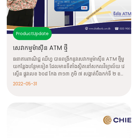
ProductUpdate
សេវាកម្មម៉ាស៊ីន ATM ថ្មី
ធនាគារពាណិជ្ជ ឈីហ្វ បានពង្រីកនូវសេវាកម្មម៉ាស៊ីន ATM ថ្មីមួ
យកន្លែងបន្ថែមទៀត ដែលមានទីតាំងស្ថិតនៅសកលវិទ្យាល័យ វេ
ស្ទើន ផ្លូវលេខ ៦០៨ កែង ៣១៣ ភូមិ ៧ សង្កាត់បឹងកក់ទី ២ ខ
ណ្ឌទួលគោក រាជធានីភ្នំពេញ ដើម្បីបម្រើសេវាកម្មដល់អតិថិជន
2022-05-31
បានគ្រប់ពេលវេលា និងមានភាពងាយស្រួល។ Google