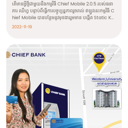
តើមានអ្វីថ្មីជាមួយនឹងកម្មវិធី Chief Mobile 2.0.5 របស់ធនា
គារ ឈីហ្វ បន្ទាប់ពីធ្វើការបច្ចុប្បន្នភាពរួចរាល់ ឥឡូវនេះកម្មវិធី C
hief Mobile បានបន្ថែមនូវមុខងាររួមមាន បង្កើត Static KH
QR ជាដុល្លារ និងរៀល បង្កើត Dynamic KHQR ដែលអនុ
2022-11-19
ញ្ញាតឱ្យ