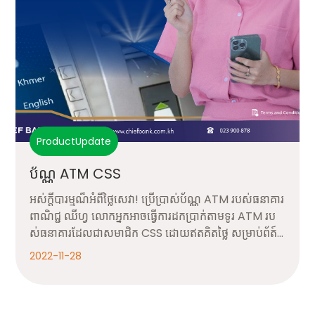
ProductUpdate
ប័ណ្ណ ATM CSS
អស់ក្ដីបារម្មណ៏អំពីថ្លៃសេវា! ប្រើប្រាស់ប័ណ្ណ ATM របស់ធនាគារ
ពាណិជ្ជ ឈីហ្វ លោកអ្នកអាចធ្វើការដកប្រាក់តាមទូរ ATM រប
ស់ធនាគារដែលជាសមាជិក CSS ដោយឥតគិតថ្លៃ សម្រាប់ព័ត៍
មានបន្ថែម សូមទំនាក់ទំនងមកលេខ Phone: 023 900 878
2022-11-28
(ទីស្នាក់ការកណ្ដាល) Phone: 023 900