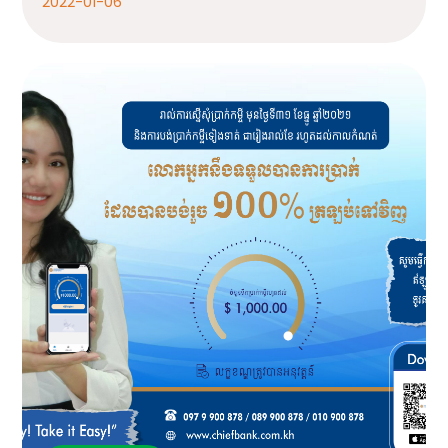
2022-01-06
hief Mobile។ សូមធ្វើការទាញយកកម្មវិធី Chief Mobile ឥ
ឡូវនេះ App