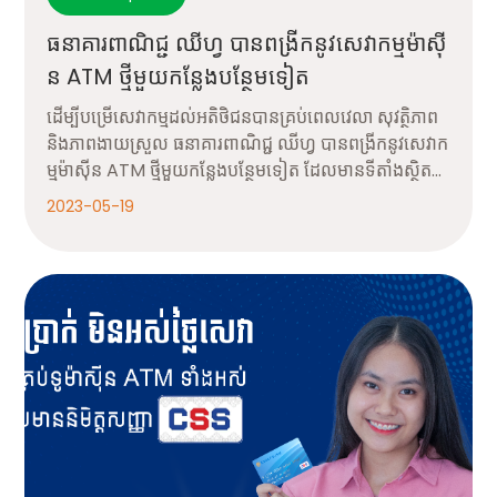
ធនាគារពាណិជ្ជ ឈីហ្វ បានពង្រីកនូវសេវាកម្មម៉ាស៊ី
ន ATM ថ្មីមួយកន្លែងបន្ថែមទៀត
ដើម្បីបម្រើសេវាកម្មដល់អតិថិជនបានគ្រប់ពេលវេលា សុវត្ថិភាព
និងភាពងាយស្រួល ធនាគារពាណិជ្ជ ឈីហ្វ បានពង្រីកនូវសេវាក
ម្មម៉ាស៊ីន ATM ថ្មីមួយកន្លែងបន្ថែមទៀត ដែលមានទីតាំងស្ថិត
នៅស្ថានីយប្រេងឥន្ធនៈ កាល់តិច នៅផ្លូវ ៥៩៨ ភូមិស្វាយប៉ាក ស
2023-05-19
ង្កាត់ស្វាយប៉ាក ខណ្ឌឫស្សីកែវ រាជធានីភ្នំពេញ ព្រះរាជាណាចក្រ
កម្ពុជា។ Google Maps https://goo.gl/maps/EzH
BUjfKHpsvgjmH8