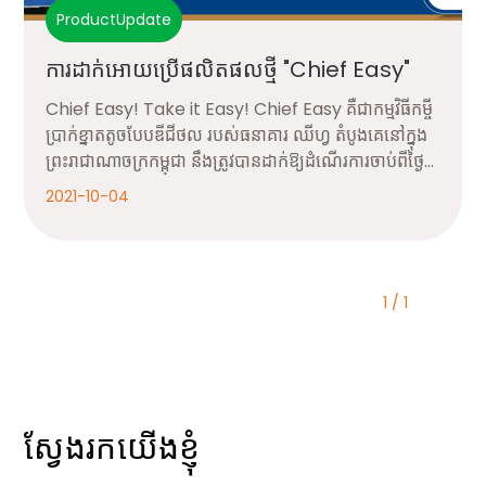
ProductUpdate
ការដាក់អោយប្រើផលិតផលថ្មី "Chief Easy"
Chief Easy! Take it Easy! Chief Easy គឺជាកម្មវិធីកម្ចី
ប្រាក់ខ្នាតតូចបែបឌីជីថល របស់ធនាគារ ឈីហ្វ តំបូងគេនៅក្នុង
ព្រះរាជាណាចក្រកម្ពុជា នឹងត្រូវបានដាក់ឱ្យដំណើរការចាប់ពីថ្ងៃទី
១ ខែតុលា ឆ្នាំ២០២១នេះតទៅ ហើយអតិថិជននឹងទទួលបាននៅ
2021-10-04
វិធីងាយស្រួលបំផុតក្នុងការស្នើសុំប្រាក់កម្ចី គ្រប់ទីកន្លែង គ្រប់ពេ
លវេលា។ សូមធ្វើការទាញយកកម្មវិធី Chief Easy
1 / 1
ស្វែងរក​យើងខ្ញុំ