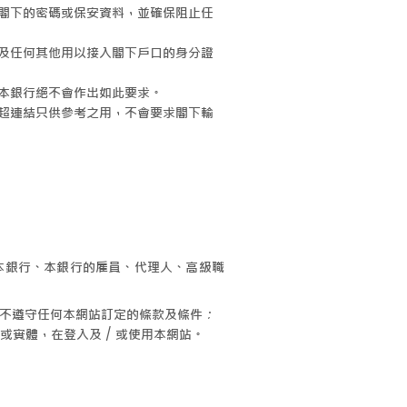
閣下的密碼或保安資料，並確保阻止任
及任何其他用以接入閣下戶口的身分證
本銀行絕不會作出如此要求。
超連結只供參考之用，不會要求閣下輸
本銀行、本銀行的雇員、代理人、高級職
或不遵守任何本網站訂定的條款及條件；
或實體，在登入及 / 或使用本網站。