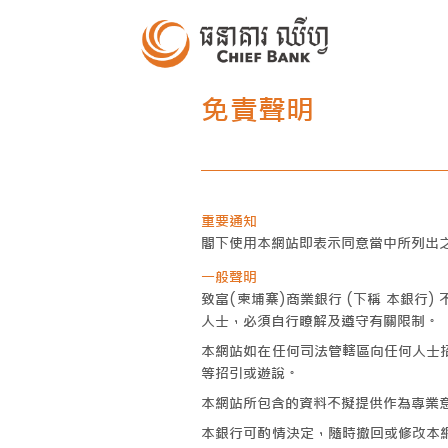
免責聲明
重要通知
閣下使用本網站即表示同意當中所列出
一般聲明
致富(柬埔寨)商業銀行 (下稱 本銀
人士，必須自行瞭解及遵守有關限制。
本網站如在任何司法管轄區向任何人士
等招引或遊說。
本網站所包含的資料不擬提供作為專業
本銀行可酌情決定，隨時撤回或修改本