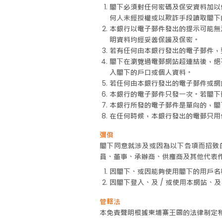
閣下必須對任何密碼及保安資料加以
何人未經授權或以欺詐手段讀取閣下
本銀行以電子郵件發出的提示可能無
明資料均經妥善保護及保密。
若有任何由本銀行發出的電子郵件，
閣下在瀏覽過電郵網站超連結後，絕
入閣下的戶口或個人資料。
若任何由本銀行發出的電子郵件或網
本銀行的電子郵件只發一次。若閣下
本銀行所發的電子郵件是單向的，閣
在任何時候，本銀行發出的電郵只用
彌償
閣下同意就涉及或因為以下各項而招致
員、董事、承辦商、供應商及其他代表
因閣下、或因能夠使用閣下的用戶名稱
因閣下登入、及 / 或使用本網站、及
管轄法
本免責聲明根據柬埔寨王國的法律制定