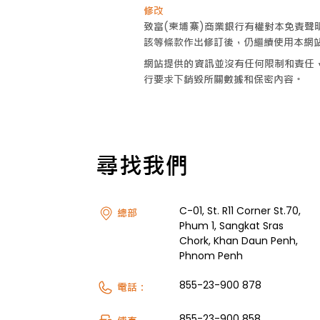
修改
致富(柬埔寨)商業銀行有權對本免責
該等條款作出修訂後，仍繼續使用本網
網站提供的資訊並沒有任何限制和責任
行要求下銷毀所關數據和保密內容。
尋找我們
C-01, St. R11 Corner St.70,
總部
Phum 1, Sangkat Sras
Chork, Khan Daun Penh,
Phnom Penh
855-23-900 878
電話：
855-23-900 858