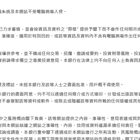
腦系統及本網站不受電腦病毒入侵。
力求審慎，並會按資訊及資料之 “原樣” 提供予閣下而不會作任何明
、準確度、適用於特別目的、或該等資訊及資料內不含有電腦病毒作出任
容僅供參考，並不構成任何交易、招攬、邀請或要約。投資附帶風險，投
資前請尋求獨立之專業投資意見。本銀行在法律上均不向任何人士負責因
標及標誌。未經本銀行及該等人士之書面批准，用戶概不得使用。
本銀行的書面同意，均不可以透過任何媒介或方式複印、分發或出版該等
意不會複製該等資料或軟件，或除去或隱藏該等資料所載的任何版權或其
中之風險概由閣下負責。該等網站提供之內容、準確性、意見表達或與
對與本網站結連之網站之準確性、內容、效用或資料遺漏承擔任何責任。
諮詢或調查。本銀行重申閣下透過或於本網站進行之所有活動，其風險概
之安全性作出保證。在閣下同意並接受使用本網站的各項條款時，閣下已