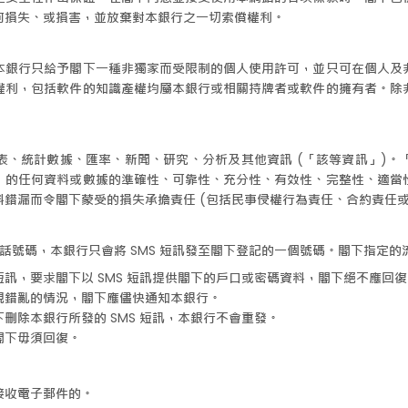
何損失、或損害，並放棄對本銀行之一切索償權利。
本銀行只給予閣下一種非獨家而受限制的個人使用許可，並只可在個人及
權利，包括軟件的知識產權均屬本銀行或相關持牌者或軟件的擁有者。除
表、統計數據、匯率、新聞、研究、分析及其他資訊 (「該等資訊」)。
」的任何資料或數據的準確性、可靠性、充分性、有效性、完整性、適當
錯漏而令閣下蒙受的損失承擔責任 (包括民事侵權行為責任、合約責任或
電話號碼，本銀行只會將 SMS 短訊發至閣下登記的一個號碼。閣下指定的流
 短訊，要求閣下以 SMS 短訊提供閣下的戶口或密碼資料，閣下絕不應
出現錯亂的情況，閣下應儘快通知本銀行。
下刪除本銀行所發的 SMS 短訊，本銀行不會重發。
，閣下毋須回復。
接收電子郵件的。