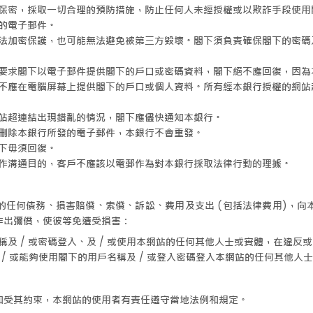
保密，採取一切合理的預防措施，防止任何人未經授權或以欺詐手段使用
的電子郵件。
法加密保護，也可能無法避免被第三方毀壞。閣下須負責確保閣下的密碼
要求閣下以電子郵件提供閣下的戶口或密碼資料，閣下絕不應回復，因為
不應在電腦屏幕上提供閣下的戶口或個人資料。所有經本銀行授權的網站
站超連結出現錯亂的情況，閣下應儘快通知本銀行。
刪除本銀行所發的電子郵件，本銀行不會重發。
下毋須回復。
作溝通目的，客戶不應該以電郵作為對本銀行採取法律行動的理據。
的任何債務、損害賠償、索償、訴訟、費用及支出 (包括法律費用)，向
作出彌償，使彼等免遭受損害：
及 / 或密碼登入、及 / 或使用本網站的任何其他人士或實體，在違反
 / 或能夠使用閣下的用戶名稱及 / 或登入密碼登入本網站的任何其他人士
和受其約束，本網站的使用者有責任遵守當地法例和規定。