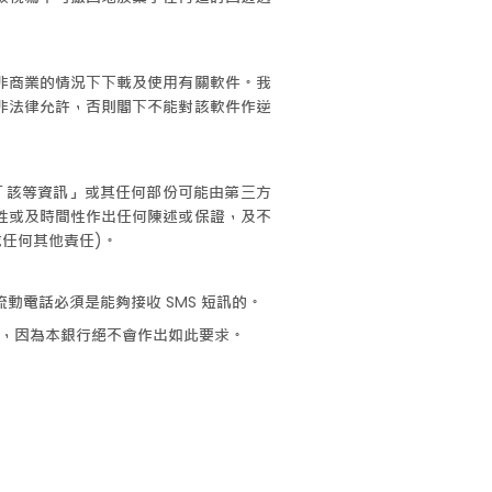
非商業的情況下下載及使用有關軟件。我
非法律允許，否則閣下不能對該軟件作逆
「該等資訊」或其任何部份可能由第三方
性或及時間性作出任何陳述或保證，及不
任何其他責任)。
動電話必須是能夠接收 SMS 短訊的。
回復，因為本銀行絕不會作出如此要求。