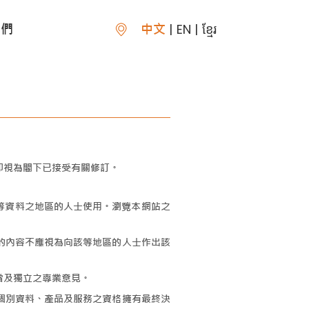
我們
中文
EN
ខ្មែរ
即視為閣下已接受有關修訂。
此等資料之地區的人士使用。瀏覽本網站之
的內容不應視為向該等地區的人士作出該
當及獨立之專業意見。
個別資料、產品及服務之資格擁有最終決