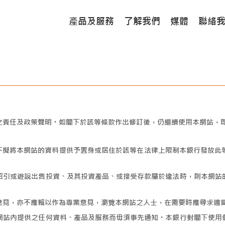
產品及服務
了解我們
媒體
聯絡
之責任及政策聲明。如閣下於該等條款作出修訂後，仍繼續使用本網站，
行) 不擬將本網站的資料提供予置身或居住於該等在法律上限制本銀行發放
招引或遊說出售投資、及其投資產品、或接受存款屬於違法時，則本網站
意見，亦不應賴以作為專業意見，瀏覽本網站之人士，在需要時應尋求適
網站內提供之任何資料、產品及服務而毋須事先通知。本銀行對閣下使用