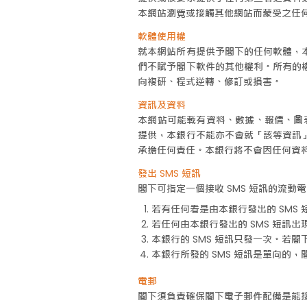
本網站瀏覽或接觸其他網站而蒙受之任
軟體使用權
就本網站所有提供予閣下的任何軟體，
們不賦予閣下軟件的其他權利。所有的
向複研、程式逆轉、修訂或損害。
資訊及資料
本網站可能載有資料、數據、報價、圖
提供，本銀行不能亦不會就「該等資訊
承擔任何責任。本銀行將不會因任何資料
發出 SMS 短訊
閣下可指定一個接收 SMS 短訊的流動
若有任何看是由本銀行發出的 SMS
若任何由本銀行發出的 SMS 短訊
本銀行的 SMS 短訊只發一次。若閣
本銀行所發的 SMS 短訊是單向的
電郵
閣下須負責確保閣下電子郵件配備是能