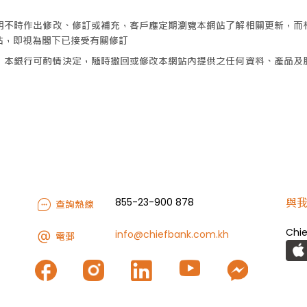
聲明不時作出修改、修訂或補充，客戶應定期瀏覽本網站了解相關更新，而
站，即視為閣下已接受有關修訂
，本銀行可酌情決定，隨時撤回或修改本網站內提供之任何資料、產品及
855-23-900 878
與
查詢熱線
Chie
info@chiefbank.com.kh
電郵