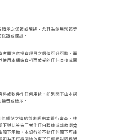
示或暗示之保證或陳述，尤其為並無就該等
何保證或陳述。
資者需注意投資項目之價值可升可跌，而
其使用本網站資料而蒙受的任何直接或間
資料或軟件作任何用途。如果閣下由本網
他通告或標示。
其他網站之連結並未經由本銀行審查、核
閣下與此等第三者作任何聯線或離線瀏覽
由閣下承擔。本銀行並不對任何閣下可能
被視為不可撤回地放棄了任何追討因透過