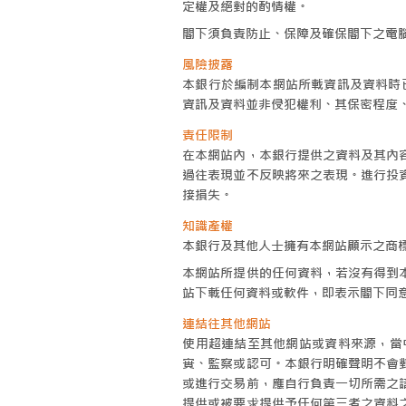
定權及絕對的酌情權。
閣下須負責防止、保障及確保閣下之電
風險披露
本銀行於編制本網站所載資訊及資料時已
資訊及資料並非侵犯權利、其保密程度
責任限制
在本網站內，本銀行提供之資料及其內
過往表現並不反映將來之表現。進行投
接損失。
知識產權
本銀行及其他人士擁有本網站顯示之商
本網站所提供的任何資料，若沒有得到
站下載任何資料或軟件，即表示閣下同
連結往其他網站
使用超連結至其他網站或資料來源，當
實、監察或認可。本銀行明確聲明不會
或進行交易前，應自行負責一切所需之
提供或被要求提供予任何第三者之資料