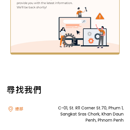
尋找我們
C-01, St. R11 Corner St.70, Phum 1,
總部
Sangkat Sras Chork, Khan Daun
Penh, Phnom Penh